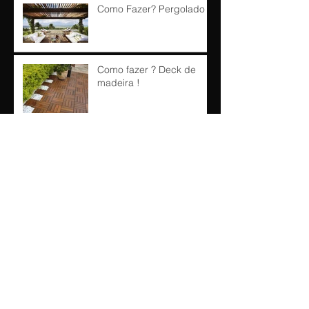
Como Fazer? Pergolado !!
Como fazer ? Deck de
madeira !
"Como Fazer?"
Arquivo
outubro de 2016
(1)
1 post
maio de 2016
(1)
1 post
abril de 2016
(3)
3 posts
março de 2016
(3)
3 posts