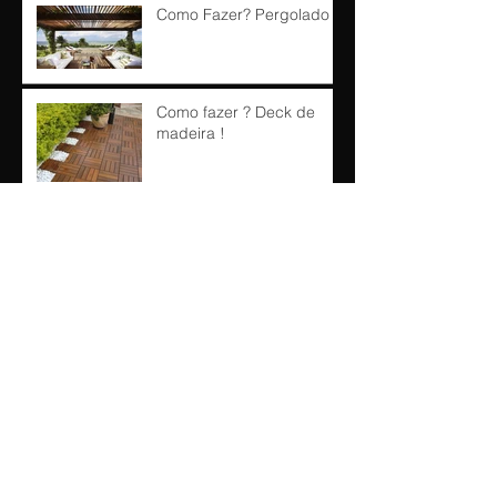
Como Fazer? Pergolado !!
Como fazer ? Deck de
madeira !
"Como Fazer?"
Arquivo
outubro de 2016
(1)
1 post
maio de 2016
(1)
1 post
abril de 2016
(3)
3 posts
março de 2016
(3)
3 posts