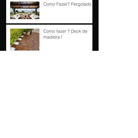
Como Fazer? Pergolado !!
Como fazer ? Deck de
madeira !
"Como Fazer?"
Arquivo
outubro de 2016
(1)
1 post
maio de 2016
(1)
1 post
abril de 2016
(3)
3 posts
março de 2016
(3)
3 posts