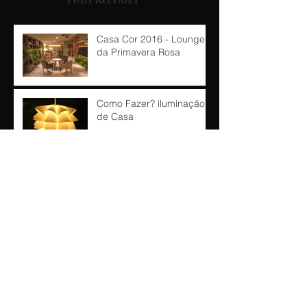
Posts Recentes
Casa Cor 2016 - Lounge
da Primavera Rosa
Como Fazer? iluminação
de Casa
Como Fazer? Área de
Churrasqueira!!
Como Fazer? Jardim de